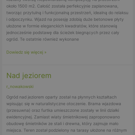
około 1500 m2. Całość została perfekcyjnie zaplanowana,
tworząc przytulną i funkcjonalną przestrzeń, idealną do relaksu
i odpoczynku. Wjazd na posesję zdobią duże betonowe płyty
ułożone w formie eleganckich kwadratów, które stanowią
jednocześnie podstawę dla ścieżek biegnących przez cały
ogród. Te ostatnie również wykonane
Dowiedz się więcej »
Nad jeziorem
Nad
jeziorem
r_nowakowski
Ogród nad jeziorem oparty został na płynnych kształtach
wpisując się w naturalistyczne otoczenie. Brama wjazdowa
(przesuwna) oraz furtka umieszczone zostały w linii działki
ewidencyjnej. Zamiast wiaty śmietnikowej zaproponowano
obudowę śmietników ze stali i drewna, który zajmuje mało
miejsca. Teren został podzielony na tarasy ułożone na różnym