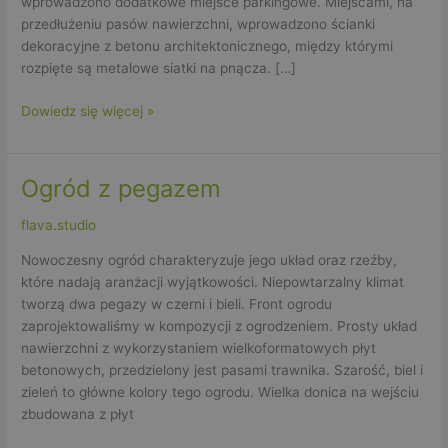
wprowadzono dodatkowe miejsce parkingowe. Miejscami, na
przedłużeniu pasów nawierzchni, wprowadzono ścianki
dekoracyjne z betonu architektonicznego, między którymi
rozpięte są metalowe siatki na pnącza. […]
Dowiedz się więcej »
Ogród z pegazem
Ogród
z
flava.studio
pegazem
Nowoczesny ogród charakteryzuje jego układ oraz rzeźby,
które nadają aranżacji wyjątkowości. Niepowtarzalny klimat
tworzą dwa pegazy w czerni i bieli. Front ogrodu
zaprojektowaliśmy w kompozycji z ogrodzeniem. Prosty układ
nawierzchni z wykorzystaniem wielkoformatowych płyt
betonowych, przedzielony jest pasami trawnika. Szarość, biel i
zieleń to główne kolory tego ogrodu. Wielka donica na wejściu
zbudowana z płyt