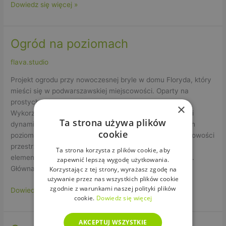
Dowiedz się więcej »
Ogród na poziomach
Ogród
na
flava.studio
poziomach
Projekt ogrodu przy nowoczesnej bryle w domu Floryda, który
mieści się w podwarszawskiej miejscowości. Oparty na
prostych liniach oraz podwyższonych rabatach.
×
Wykorzystaliśmy różnicę terenu, aby dodać charakteru i
Ta strona używa plików
dynamiki działce. Murki oporowe i donice na odmiennych
cookie
poziomach tworzą wnętrza ogrodu, dzięki tej trójwymiarowości
przestrzeni, optycznie powiększamy zieleń. Materiał
Ta strona korzysta z plików cookie, aby
elementów małej architektury to beton architektoniczny.
zapewnić lepszą wygodę użytkowania.
Główna
Korzystając z tej strony, wyrażasz zgodę na
używanie przez nas wszystkich plików cookie
zgodnie z warunkami naszej polityki plików
Dowiedz się więcej »
cookie.
Dowiedz się więcej
AKCEPTUJ WSZYSTKIE