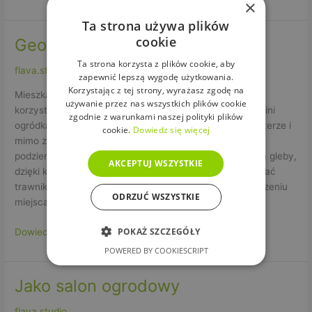
×
Ta strona używa plików
cookie
Geometryczny z bylinami
Geometryczny
z
Ta strona korzysta z plików cookie, aby
flava.studio
bylinami
zapewnić lepszą wygodę użytkowania.
Korzystając z tej strony, wyrażasz zgodę na
Mieszkańcy parterów nowych osiedli, zazwyczaj mogą
używanie przez nas wszystkich plików cookie
korzystać z przywileju jakim jest posiadanie własnego mini
zgodnie z warunkami naszej polityki plików
ogródka. Dzięki temu, że mieszkanie znajduje się na parterze i
cookie.
Dowiedz się więcej
mimo znajdującego się pod tarasem stropu garażu
podziemnego, umieszczona jest wystarczająca warstwa gleby,
AKCEPTUJ WSZYSTKIE
dzięki której można umieścić w niej rośliny lub zaplanować
trawnik. W tym projekcie inwestorom zależało na wytyczeniu
ODRZUĆ WSZYSTKIE
miejsca
POKAŻ SZCZEGÓŁY
Dowiedz się więcej »
POWERED BY COOKIESCRIPT
Jako salon ogrodowy
Jako
salon
flava.studio