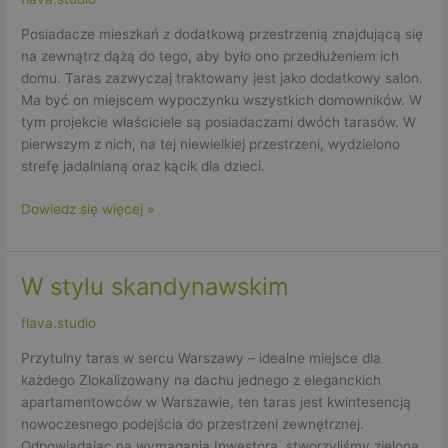
ogrodowy
Posiadacze mieszkań z dodatkową przestrzenią znajdującą się
na zewnątrz dążą do tego, aby było ono przedłużeniem ich
domu. Taras zazwyczaj traktowany jest jako dodatkowy salon.
Ma być on miejscem wypoczynku wszystkich domowników. W
tym projekcie właściciele są posiadaczami dwóch tarasów. W
pierwszym z nich, na tej niewielkiej przestrzeni, wydzielono
strefę jadalnianą oraz kącik dla dzieci.
Dowiedz się więcej »
W stylu skandynawskim
W
stylu
flava.studio
skandynawskim
Przytulny taras w sercu Warszawy – idealne miejsce dla
każdego Zlokalizowany na dachu jednego z eleganckich
apartamentowców w Warszawie, ten taras jest kwintesencją
nowoczesnego podejścia do przestrzeni zewnętrznej.
Odpowiadając na wymagania Inwestora, stworzyliśmy zieloną