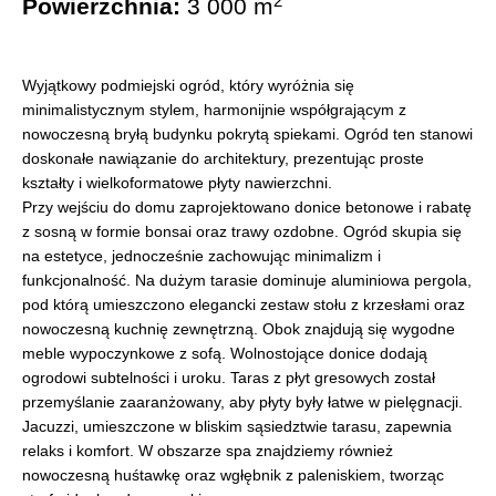
2
Powierzchnia:
3 000 m
Wyjątkowy podmiejski ogród, który wyróżnia się
minimalistycznym stylem, harmonijnie współgrającym z
nowoczesną bryłą budynku pokrytą spiekami. Ogród ten stanowi
doskonałe nawiązanie do architektury, prezentując proste
kształty i wielkoformatowe płyty nawierzchni.
Przy wejściu do domu zaprojektowano donice betonowe i rabatę
z sosną w formie bonsai oraz trawy ozdobne. Ogród skupia się
na estetyce, jednocześnie zachowując minimalizm i
funkcjonalność. Na dużym tarasie dominuje aluminiowa pergola,
pod którą umieszczono elegancki zestaw stołu z krzesłami oraz
nowoczesną kuchnię zewnętrzną. Obok znajdują się wygodne
meble wypoczynkowe z sofą. Wolnostojące donice dodają
ogrodowi subtelności i uroku. Taras z płyt gresowych został
przemyślanie zaaranżowany, aby płyty były łatwe w pielęgnacji.
Jacuzzi, umieszczone w bliskim sąsiedztwie tarasu, zapewnia
relaks i komfort. W obszarze spa znajdziemy również
nowoczesną huśtawkę oraz wgłębnik z paleniskiem, tworząc