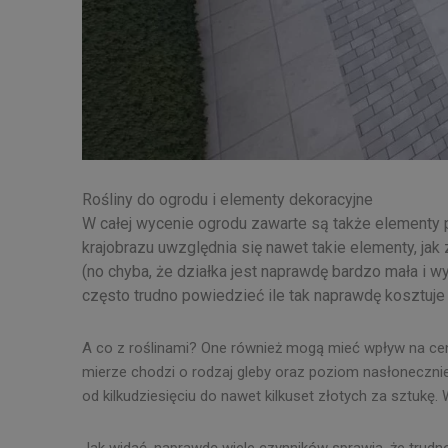
Rośliny do ogrodu i elementy dekoracyjne
W całej wycenie ogrodu zawarte są także elementy p
krajobrazu uwzględnia się nawet takie elementy, jak
(no chyba, że działka jest naprawdę bardzo mała i 
często trudno powiedzieć ile tak naprawdę kosztuje 
A co z roślinami? One również mogą mieć wpływ na cenę
mierze chodzi o rodzaj gleby oraz poziom nasłonecznie
od kilkudziesięciu do nawet kilkuset złotych za sztukę.
Jak widać, naprawdę wiele czynników sprawia, że trudno 